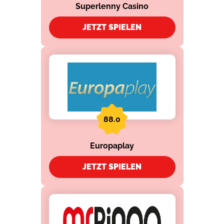
Superlenny Casino
JETZT SPIELEN
88.0
Europaplay
JETZT SPIELEN