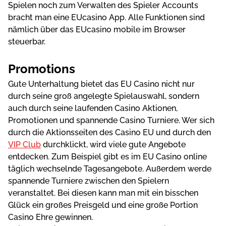
Spielen noch zum Verwalten des Spieler Accounts
bracht man eine EUcasino App. Alle Funktionen sind
nämlich über das EUcasino mobile im Browser
steuerbar.
Promotions
Gute Unterhaltung bietet das EU Casino nicht nur
durch seine groß angelegte Spielauswahl, sondern
auch durch seine laufenden Casino Aktionen,
Promotionen und spannende Casino Turniere. Wer sich
durch die Aktionsseiten des Casino EU und durch den
VIP Club
durchklickt, wird viele gute Angebote
entdecken. Zum Beispiel gibt es im EU Casino online
täglich wechselnde Tagesangebote. Außerdem werde
spannende Turniere zwischen den Spielern
veranstaltet. Bei diesen kann man mit ein bisschen
Glück ein großes Preisgeld und eine große Portion
Casino Ehre gewinnen.