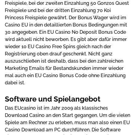
Freispiele, bei der zweiten Einzahlung 50 Gonzos Quest
Freispiele und bei der dritten Einzahlung 70 Koi
Princess Freispiele gewährt. Der Bonus Wager wird im
Casino EU in den detaillierten Bonus Bedingungen mit
30 angegeben. Ein EU Casino No Deposit Bonus Code
wird aktuell nicht beworben. Es gibt aber dafür immer
wieder 10 EU Casino Free Spins gleich nach der
Registrierung oben drauf geschenkt. Nicht ganz
auszuschließen ist deshalb, dass bei den zahlreichen
Marketing Emails für Bestandskunden immer wieder
mal auch ein EU Casino Bonus Code ohne Einzahlung
dabei ist.
Software und Spielangebot
Das EUcasino ist im Jahr 2009 als klassisches
Download Casino an den Start gegangen. Um die vielen
Spiele am Rechner zu erleben, muss man also einen EU
Casino Download am PC durchführen. Die Software