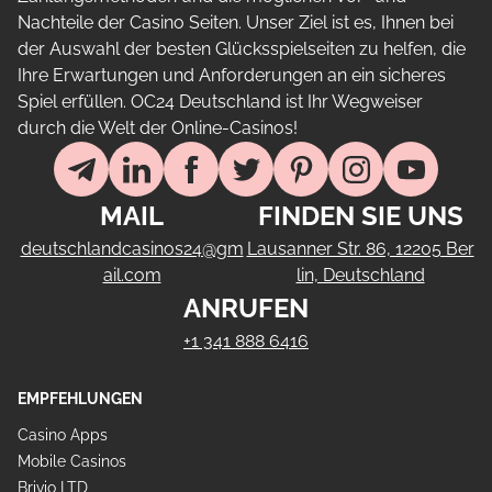
Nachteile der Casino Seiten. Unser Ziel ist es, Ihnen bei
der Auswahl der besten Glücksspielseiten zu helfen, die
Ihre Erwartungen und Anforderungen an ein sicheres
Spiel erfüllen. OC24 Deutschland ist Ihr Wegweiser
durch die Welt der Online-Casinos!
MAIL
FINDEN SIE UNS
deutschlandcasinos24@gm
Lausanner Str. 86, 12205 Ber
ail.com
lin, Deutschland
ANRUFEN
+1 341 888 6416
EMPFEHLUNGEN
Casino Apps
Mobile Casinos
Brivio LTD