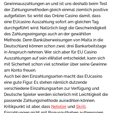
Gewinnauszahlungen an und ist uns deshalb beim Test
der Zahlungsmethoden gleich einmal ziemlich positive
aufgefallen. So wirbt das Online Casino damit, dass
eine EUcasino Auszahlung sofort am gleichen Tag
durchgeführt wird. Natürlich liegt die Geschwindigkeit
des Zahlungseingangs auch an der gewählten
Methode. Denn Banküberweisungen von Malta in die
Deutschland können schon zwei, drei Bankarbeitstage
in Anspruch nehmen. Wer sich aber für EU Casino
Auszahlungen auf sein eWallet entscheidet, kann sich
mit Sicherheit schon viel schneller über seine Gewinne
am Konto freuen.
Auch bei den Einzahlungsarten macht das EUcasino
eine gute Figur. Es stehen nämlich dutzende
verschiedene Einzahlungsarten zur Verfügung und
Deutsche Spieler werden sicherlich mit Leichtigkeit die
passende Zahlungsmethode auswählen können.
Kritikpunkt ist aber, dass
Neteller
und
Skrill
.
Einzahlungen nicht mit Bonusguthaben aufgewogen