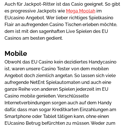
Auch für Jackpot-Ritter ist das Casio geeignet. So gibt
es progressive Jackpots wie
Mega Moolah
im
EUcasino Angebot. Wer lieber richtiges Spielkasino
Flair an aufregenden Casino Tischen erleben möchte,
dem ist mit den sagenhaften Live Spielen des EU
Casinos am besten gedient.
Mobile
Obwohl das EU Casino kein dezidiertes Handycasino
ist, waren unsere Casino Tester von dem mobilen
Angebot doch ziemlich angetan. So lassen sich viele
aufregende NetEnt Spielautomaten und auch eine
ganze Reihe von anderen Spielen jederzeit im EU
Casino mobile genießen. Verschlüsselte
Internetverbindungen sorgen auch auf dem Handy
dafür, dass man sogar Kreditkarten Einzahlungen am
Smartphone oder Tablet tätigen kann, ohne einen
EUcasino Betrug befürchten zu müssen. Weder zum