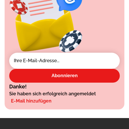
Abonnieren
Danke!
Sie haben sich erfolgreich angemeldet
E-Mail hinzufügen