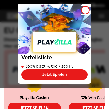
Affiliate-Hinweis
EU Casino Online
Dieses Casino ist in Ihrem Land nicht verfügbar.
Hier sind die 3 besten Casinos für Sie:
Vorteilsliste
100% bis zu €500 + 200 FS
Jetzt Spielen
100.0
99.8
Playzilla Casino
WinWin Casin
JETZT SPIELEN
JETZT SPIELE