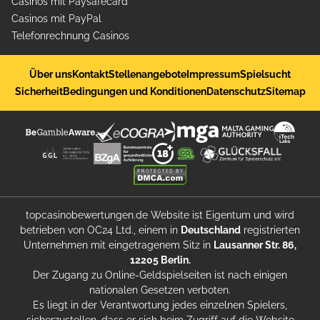
Casinos mit Paysafecard
Casinos mit PayPal
Telefonrechnung Casinos
Über uns
Kontakt
Stellenangebote
Impressum
Spielsucht
Sicherheit
Bedingungen und Konditionen
Datenschutz
Sitemap
topcasinobewertungen.de Website ist Eigentum und wird
betrieben von OC24 Ltd., einem in
Deutschland
registrierten
Unternehmen mit eingetragenem Sitz in
Lausanner Str. 86,
12205 Berlin.
Der Zugang zu Online-Geldspielseiten ist nach einigen
nationalen Gesetzen verboten.
Es liegt in der Verantwortung jedes einzelnen Spielers,