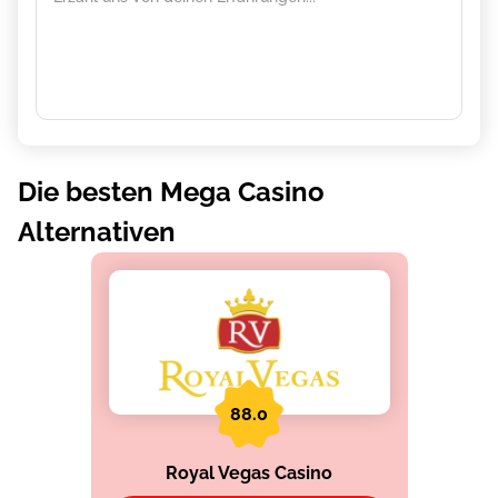
Die besten Mega Casino
Alternativen
88.0
Royal Vegas Casino