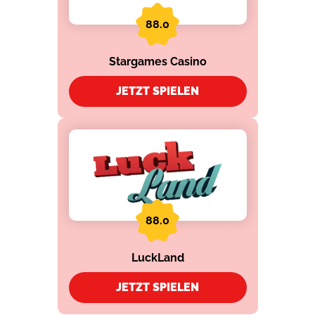
88.0
Stargames Casino
JETZT SPIELEN
88.0
LuckLand
JETZT SPIELEN