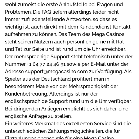
wohl zumeist die erste Anlaufstelle bei Fragen und
Problemen. Die FAQ liefern allerdings leider nicht
immer zufriedenstellende Antworten, so dass es
wichtig ist, auch direkt mit dem Kundendienst Kontakt
aufnehmen zu können. Das Team des Mega Casinos
steht seinen Nutzern auch persönlich gerne mit Rat
und Tat zur Seite und ist rund um die Uhr erreichbar.
Der mehrsprachige Support steht telefonisch unter der
Nummer +1 64 77 24 46 91 sowie per E-Mail unter der
Adresse
support@megacasino.com
zur Verfügung. Als
Spieler aus der Deutschland profitiert man in
besonderem Maße von der Mehrsprachigkeit der
Kundenbetreuung. Allerdings ist nur der
englischsprachige Support rund um die Uhr verfügbar.
Bei dringenden Anliegen empfiehlt es sich daher, eine
englische Anfrage zu stellen.
Ein weiteres Merkmal des exzellenten Service sind die
unterschiedlichen Zahlungsmöglichkeiten, die für
Einzahlungen ebenso wie für eine Mega Casino