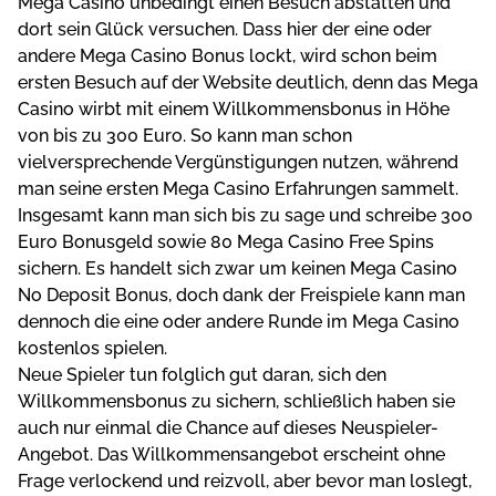
Mega Casino unbedingt einen Besuch abstatten und
Promotions
dort sein Glück versuchen. Dass hier der eine oder
Zahlungsmethoden & Kundenservice
andere Mega Casino Bonus lockt, wird schon beim
ersten Besuch auf der Website deutlich, denn das Mega
Mobile
Casino wirbt mit einem Willkommensbonus in Höhe
von bis zu 300 Euro. So kann man schon
Promotions
vielversprechende Vergünstigungen nutzen, während
Zahlungsmethoden & Kundenservice
man seine ersten Mega Casino Erfahrungen sammelt.
Insgesamt kann man sich bis zu sage und schreibe 300
Die besten Mega Casino Alternativen
Euro Bonusgeld sowie 80 Mega Casino Free Spins
sichern. Es handelt sich zwar um keinen Mega Casino
Möchten Sie als Erster von unseren Updates
No Deposit Bonus, doch dank der Freispiele kann man
erfahren?
dennoch die eine oder andere Runde im Mega Casino
kostenlos spielen.
Neue Spieler tun folglich gut daran, sich den
Willkommensbonus zu sichern, schließlich haben sie
auch nur einmal die Chance auf dieses Neuspieler-
Angebot. Das Willkommensangebot erscheint ohne
Frage verlockend und reizvoll, aber bevor man loslegt,