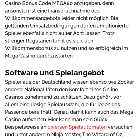
Casino Bonus Code MEGA80 anzugeben, denn
ansonsten ist eine Inanspruchnahme des
Willkommensangebots leider nicht möglich. Die
geltenden Umsatzbedingungen dürfen ambitionierte
Spieler ebenfalls nicht außer Acht lassen. Trotz
strenger Regularien lohnt es sich, den
Willkommensbonus zu nutzen und so erfolgreich im
Mega Casino durchzustarten.
Software und Spielangebot
Spieler aus der Deutschland wissen ebenso wie Zocker
anderer Nationalitäten den Komfort eines Online
Casinos zunehmend zu schätzen. Dazu gehört vor
allem eine riesige Spielauswahl, die für jeden das
Passende bereithält. Genau damit kann auch das Mega
Casino aufwarten. Hier kann man sein Glück
beispielsweise an
diversen Spielautomaten
versuchen
und unter anderem Ninja Master, The Wizard of Oz,