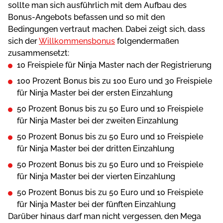
sollte man sich ausführlich mit dem Aufbau des
Bonus-Angebots befassen und so mit den
Bedingungen vertraut machen. Dabei zeigt sich, dass
sich der
Willkommensbonus
folgendermaßen
zusammensetzt:
10 Freispiele für Ninja Master nach der Registrierung
100 Prozent Bonus bis zu 100 Euro und 30 Freispiele
für Ninja Master bei der ersten Einzahlung
50 Prozent Bonus bis zu 50 Euro und 10 Freispiele
für Ninja Master bei der zweiten Einzahlung
50 Prozent Bonus bis zu 50 Euro und 10 Freispiele
für Ninja Master bei der dritten Einzahlung
50 Prozent Bonus bis zu 50 Euro und 10 Freispiele
für Ninja Master bei der vierten Einzahlung
50 Prozent Bonus bis zu 50 Euro und 10 Freispiele
für Ninja Master bei der fünften Einzahlung
Darüber hinaus darf man nicht vergessen, den Mega