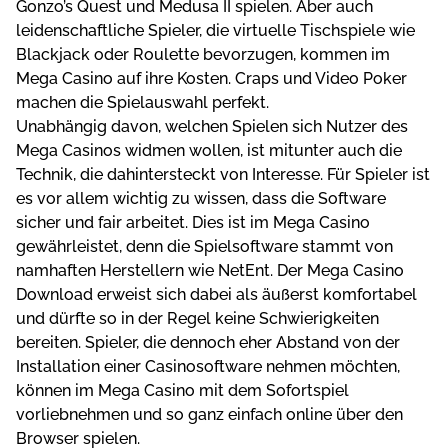
Gonzo’s Quest und Medusa II spielen. Aber auch
leidenschaftliche Spieler, die virtuelle Tischspiele wie
Blackjack oder Roulette bevorzugen, kommen im
Mega Casino auf ihre Kosten. Craps und Video Poker
machen die Spielauswahl perfekt.
Unabhängig davon, welchen Spielen sich Nutzer des
Mega Casinos widmen wollen, ist mitunter auch die
Technik, die dahintersteckt von Interesse. Für Spieler ist
es vor allem wichtig zu wissen, dass die Software
sicher und fair arbeitet. Dies ist im Mega Casino
gewährleistet, denn die Spielsoftware stammt von
namhaften Herstellern wie NetEnt. Der Mega Casino
Download erweist sich dabei als äußerst komfortabel
und dürfte so in der Regel keine Schwierigkeiten
bereiten. Spieler, die dennoch eher Abstand von der
Installation einer Casinosoftware nehmen möchten,
können im Mega Casino mit dem Sofortspiel
vorliebnehmen und so ganz einfach online über den
Browser spielen.