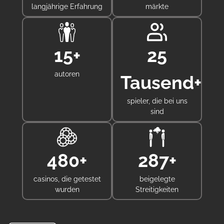
langjährige Erfahrung
märkte
15
+
25
autoren
Tausend+
spieler, die bei uns
sind
480
+
300
+
casinos, die getestet
beigelegte
wurden
Streitigkeiten