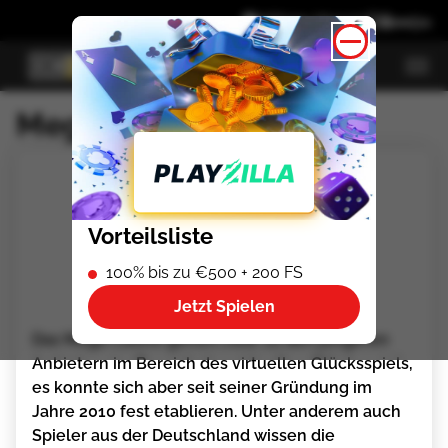
Affiliate-Hinweis
Mega Casino Online
Vorteilsliste
100% bis zu €500 + 200 FS
90.0
Jetzt Spielen
Das Mega Casino gehört zwar zu den jüngeren
Anbietern im Bereich des virtuellen Glücksspiels,
es konnte sich aber seit seiner Gründung im
Jahre 2010 fest etablieren. Unter anderem auch
Spieler aus der Deutschland wissen die