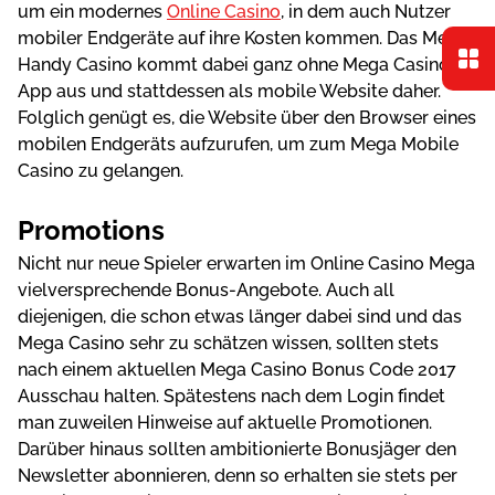
um ein modernes
Online Casino
, in dem auch Nutzer
mobiler Endgeräte auf ihre Kosten kommen. Das Mega
Handy Casino kommt dabei ganz ohne Mega Casino
App aus und stattdessen als mobile Website daher.
Folglich genügt es, die Website über den Browser eines
mobilen Endgeräts aufzurufen, um zum Mega Mobile
Casino zu gelangen.
Promotions
Nicht nur neue Spieler erwarten im Online Casino Mega
vielversprechende Bonus-Angebote. Auch all
diejenigen, die schon etwas länger dabei sind und das
Mega Casino sehr zu schätzen wissen, sollten stets
nach einem aktuellen Mega Casino Bonus Code 2017
Ausschau halten. Spätestens nach dem Login findet
man zuweilen Hinweise auf aktuelle Promotionen.
Darüber hinaus sollten ambitionierte Bonusjäger den
Newsletter abonnieren, denn so erhalten sie stets per