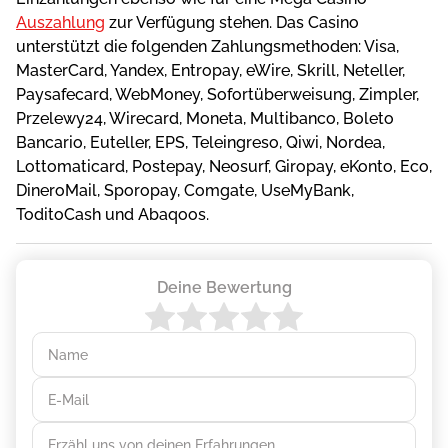
Auszahlung
zur Verfügung stehen. Das Casino
unterstützt die folgenden Zahlungsmethoden: Visa,
MasterCard, Yandex, Entropay, eWire, Skrill, Neteller,
Paysafecard, WebMoney, Sofortüberweisung, Zimpler,
Przelewy24, Wirecard, Moneta, Multibanco, Boleto
Bancario, Euteller, EPS, Teleingreso, Qiwi, Nordea,
Lottomaticard, Postepay, Neosurf, Giropay, eKonto, Eco,
DineroMail, Sporopay, Comgate, UseMyBank,
ToditoCash und Abaqoos.
Name
E-Mail
Erzähl uns von deinen Erfahrungen...